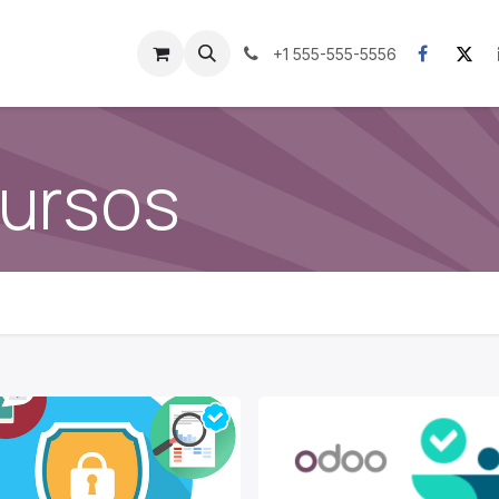
Cursos
Cita
+1 555-555-5556
cursos