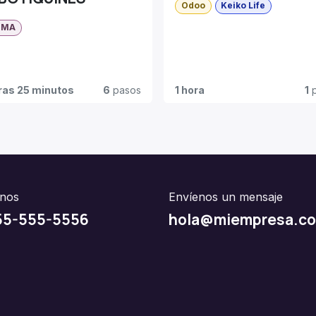
Odoo
Keiko Life
OMA
ras 25 minutos
6
pasos
1 hora
1
p
nos
Envíenos un mensaje
55-555-5556
hola@miempresa.c