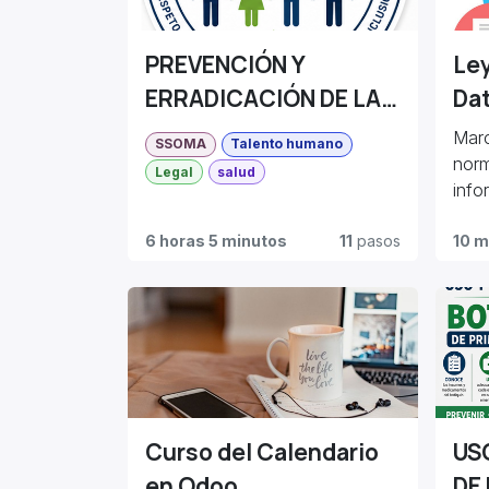
PREVENCIÓN Y
Ley
ERRADICACIÓN DE LA
Da
DISCRIMINACIÓN,
Marc
SSOMA
Talento humano
VIOLENCIA Y ACOSO
norm
Legal
salud
info
LABORAL EN
Ley 
ECUAMINERALES
6 horas 5 minutos
11
pasos
Dato
10 m
Ecua
Curso del Calendario
US
en Odoo
DE