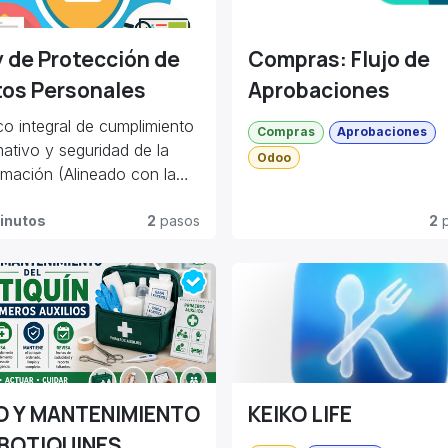
 de Protección de
Compras: Flujo de
tos Personales
Aprobaciones
o integral de cumplimiento
Compras
Aprobaciones
ativo y seguridad de la
Odoo
rmación (Alineado con la
Orgánica de Protección de
s Personales - LOPDP de
inutos
2
pasos
2
p
dor).
O Y MANTENIMIENTO
KEIKO LIFE
 BOTIQUINES