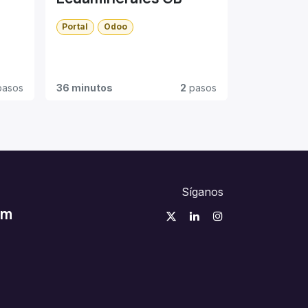
Portal
Odoo
asos
36 minutos
2
pasos
Síganos
om