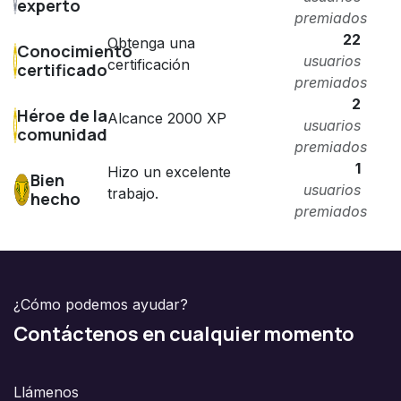
experto
premiados
22
Obtenga una
Conocimiento
usuarios
certificación
certificado
premiados
2
Héroe de la
Alcance 2000 XP
usuarios
comunidad
premiados
1
Hizo un excelente
Bien
usuarios
trabajo.
hecho
premiados
¿Cómo podemos ayudar?
Contáctenos en cualquier momento
Llámenos